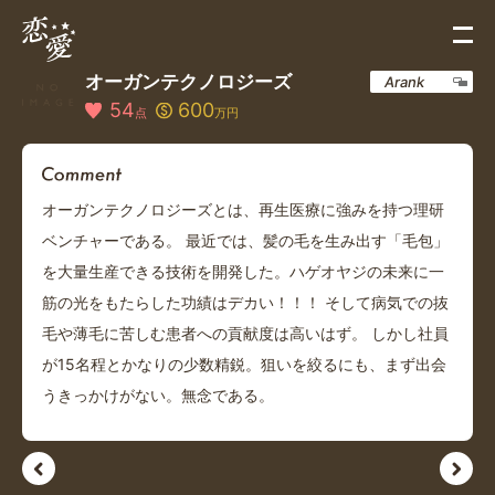
オーガンテクノロジーズ
Arank
54
600
点
万円
オーガンテクノロジーズとは、再生医療に強みを持つ理研
ベンチャーである。 最近では、髪の毛を生み出す「毛包」
を大量生産できる技術を開発した。ハゲオヤジの未来に一
筋の光をもたらした功績はデカい！！！ そして病気での抜
毛や薄毛に苦しむ患者への貢献度は高いはず。 しかし社員
が15名程とかなりの少数精鋭。狙いを絞るにも、まず出会
うきっかけがない。無念である。