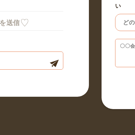
い
ミを送信