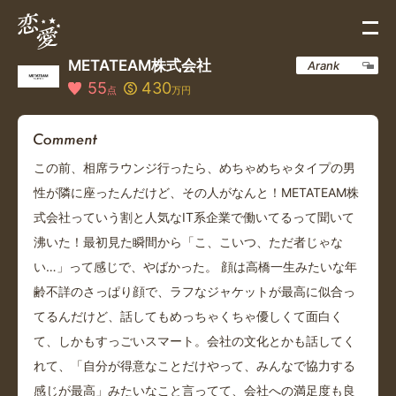
METATEAM株式会社
Arank
55
430
点
万円
この前、相席ラウンジ行ったら、めちゃめちゃタイプの男
性が隣に座ったんだけど、その人がなんと！METATEAM株
式会社っていう割と人気なIT系企業で働いてるって聞いて
沸いた！最初見た瞬間から「こ、こいつ、ただ者じゃな
い…」って感じで、やばかった。 顔は高橋一生みたいな年
齢不詳のさっぱり顔で、ラフなジャケットが最高に似合っ
てるんだけど、話してもめっちゃくちゃ優しくて面白く
て、しかもすっごいスマート。会社の文化とかも話してく
れて、「自分が得意なことだけやって、みんなで協力する
感じが最高」みたいなこと言ってて、会社への満足度も良