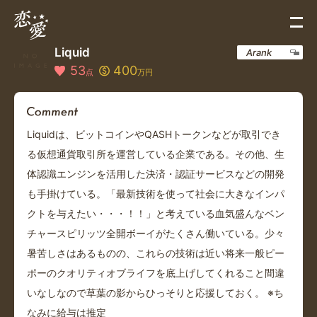
Liquid
Arank
53
400
点
万円
Liquidは、ビットコインやQASHトークンなどが取引でき
る仮想通貨取引所を運営している企業である。その他、生
体認識エンジンを活用した決済・認証サービスなどの開発
も手掛けている。「最新技術を使って社会に大きなインパ
クトを与えたい・・・！！」と考えている血気盛んなベン
チャースピリッツ全開ボーイがたくさん働いている。少々
暑苦しさはあるものの、これらの技術は近い将来一般ピー
ポーのクオリティオブライフを底上げしてくれること間違
いなしなので草葉の影からひっそりと応援しておく。 ※ち
なみに給与は推定