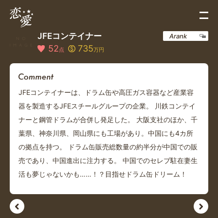
JFEコンテイナー
Arank
52
735
点
万円
JFEコンテイナーは、ドラム缶や高圧ガス容器など産業容
器を製造するJFEスチールグループの企業。 川鉄コンテイ
ナーと鋼管ドラムが合併し発足した。 大阪支社のほか、千
葉県、神奈川県、岡山県にも工場があり。中国にも4カ所
の拠点を持つ。 ドラム缶販売総数量の約半分が中国での販
売であり、中国進出に注力する。 中国でのセレブ駐在妻生
活も夢じゃないかも……！？目指せドラム缶ドリーム！