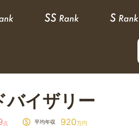
ドバイザリー
9
920
平均年収
点
万円