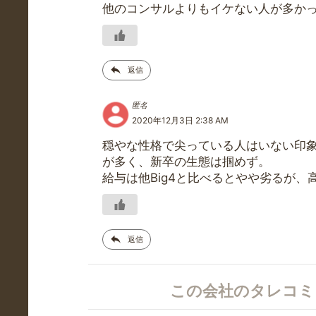
他のコンサルよりもイケない人が多か
返信
匿名
2020年12月3日 2:38 AM
穏やな性格で尖っている人はいない印
が多く、新卒の生態は掴めず。
給与は他Big4と比べるとやや劣るが、
返信
この会社のタレコ