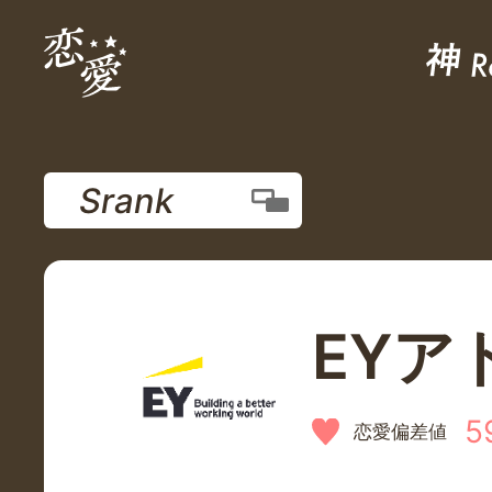
Srank
EYア
5
恋愛偏差値