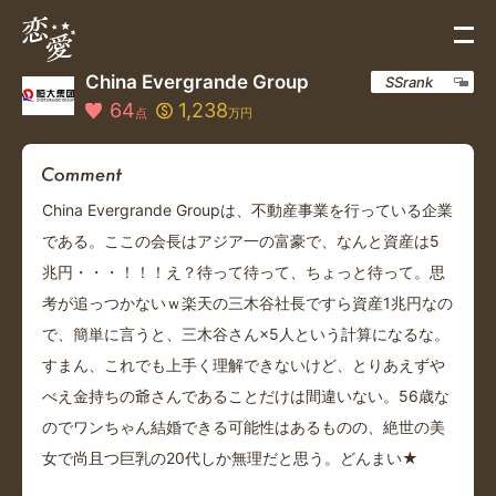
China Evergrande Group
SSrank
64
1,238
点
万円
China Evergrande Groupは、不動産事業を行っている企業
である。ここの会長はアジア一の富豪で、なんと資産は5
兆円・・・！！！え？待って待って、ちょっと待って。思
考が追っつかないｗ楽天の三木谷社長ですら資産1兆円なの
で、簡単に言うと、三木谷さん×5人という計算になるな。
すまん、これでも上手く理解できないけど、とりあえずや
べえ金持ちの爺さんであることだけは間違いない。56歳な
のでワンちゃん結婚できる可能性はあるものの、絶世の美
女で尚且つ巨乳の20代しか無理だと思う。どんまい★