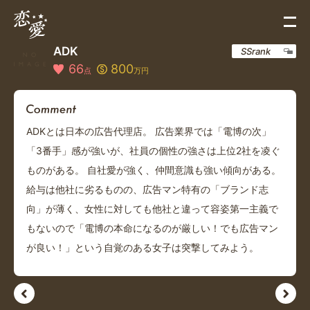
ADK
SSrank
66
800
点
万円
ADKとは日本の広告代理店。 広告業界では「電博の次」
「3番手」感が強いが、社員の個性の強さは上位2社を凌ぐ
ものがある。 自社愛が強く、仲間意識も強い傾向がある。
給与は他社に劣るものの、広告マン特有の「ブランド志
向」が薄く、女性に対しても他社と違って容姿第一主義で
もないので「電博の本命になるのが厳しい！でも広告マン
が良い！」という自覚のある女子は突撃してみよう。