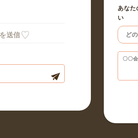
あなた
い
ミを送信