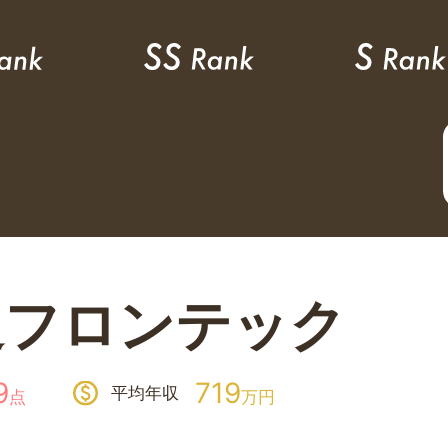
通フロンテック
9
719
平均年収
点
万円