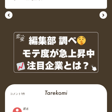
コメント
1
件
匿名