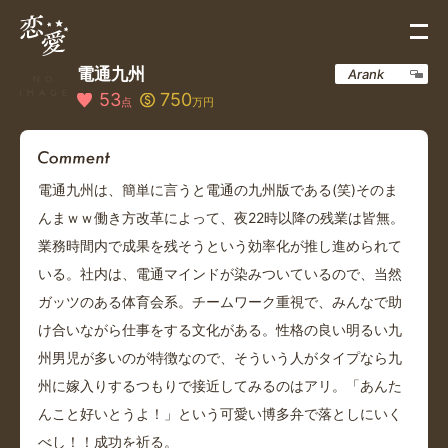
電通九州
Arank
53
750
点
万円
電通九州は、簡単に言うと電通の九州版である(笑)そのま
んまｗｗ働き方改革によって、夜22時以降の残業は皆無。
業務時間内で成果を残そうという効率化が推し進められて
いる。社内は、電通マインドが染みついているので、当然
ガッツのある体育会系。チームワーク重視で、みんなで助
け合いながら仕事をする文化がある。性格の良い明るい九
州男児が多いのが特徴なので、そういう人がタイプなら九
州に嫁入りするつもりで接近してみるのはアリ。「あんた
んこと好いとうよ！」という可愛い博多弁で落としにいく
べし！！成功を祈る。