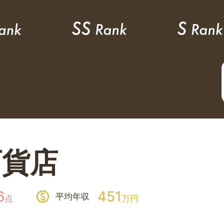
百貨店
6
451
平均年収
点
万円