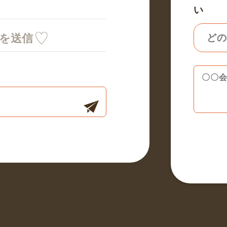
い
ミを送信