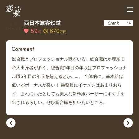
西日本旅客鉄道
Srank
59
670
点
万円
総合職とプロフェッショナル職がいる。総合職はか理系旧
帝大出身者が多く、総合職1年目の年収はプロフェッショナ
ル職5年目の年収を超えるとか……。 全体的に、基本給は
低いがボーナスが良い！ 乗務員にイケメンはあまりおら
ず、まれにいたとしても美人な新幹線パーサーにすぐ手を
出されるらしい。ぜひ総合職を狙いたいところ。