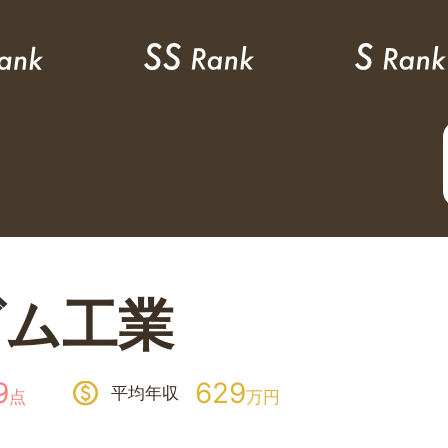
ゴム工業
9
629
平均年収
点
万円