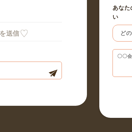
あなた
い
ミを送信