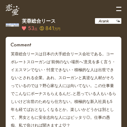
芙蓉総合リース
Arank
53
841
点
万円
芙蓉総合リースは日本の大手総合リース会社である。コー
ポレートスローガンは‘前例のない場所へ‘意見を多く言う・
イエスマンでない・忖度できない・積極的な人は出世でき
ないとされる企業。あれ、スローガンと真逆な人材がそろ
っているのでは？野心家な人には向いてない。この仕事量
でこんなにボーナスもらえるんだ‥と思っている人もいるら
しいけど出世のためなら仕方ない。積極的な新入社員も5
年も経てばおとなしくなるとか。楽しいかどうかは別とし
て、男女ともに安全志向な人にはピッタリ◎。仕事の愚
痴、私で良ければ聞きますよ♡？