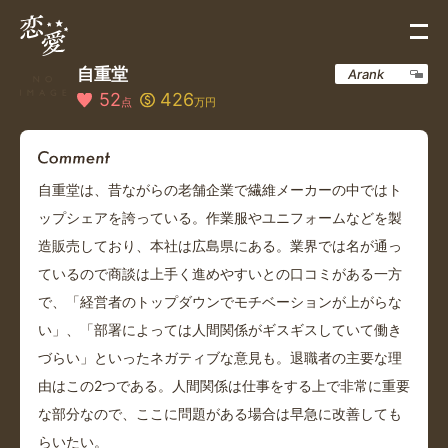
自重堂
Arank
52
426
点
万円
自重堂は、昔ながらの老舗企業で繊維メーカーの中ではト
ップシェアを誇っている。作業服やユニフォームなどを製
造販売しており、本社は広島県にある。業界では名が通っ
ているので商談は上手く進めやすいとの口コミがある一方
で、「経営者のトップダウンでモチベーションが上がらな
い」、「部署によっては人間関係がギスギスしていて働き
づらい」といったネガティブな意見も。退職者の主要な理
由はこの2つである。人間関係は仕事をする上で非常に重要
な部分なので、ここに問題がある場合は早急に改善しても
らいたい。