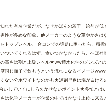
知れた有名企業だが、なぜかほんの若干、給与が低く
る男性が多めな印象。他メーカーのような華やかさは
をトップレベル。 合コンでの話題に困ったら、積極
食いついてくれるはず。食いつかなかったら、へぼ社
の高さは割と上級レベル★ww積水化学のメンズと
度同じ面子で飲もうという流れになるイメージwww
高くない分ホワイトなのかも★遅刻早退は場が白ける
合いしていくにしろ欠かせないポイント★多忙とは
よさは化学メーカーが企業の中ではかなり上位に来る