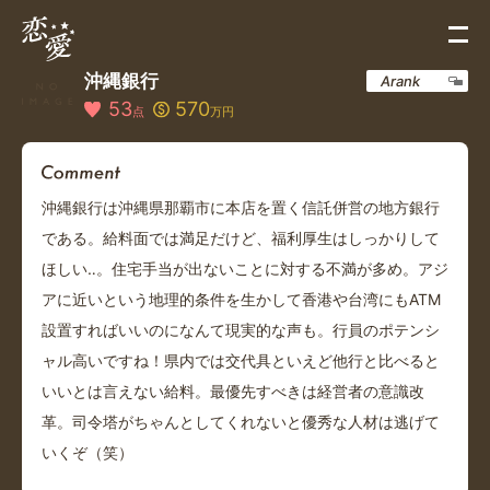
沖縄銀行
Arank
53
570
点
万円
沖縄銀行は沖縄県那覇市に本店を置く信託併営の地方銀行
である。給料面では満足だけど、福利厚生はしっかりして
ほしい‥。住宅手当が出ないことに対する不満が多め。アジ
アに近いという地理的条件を生かして香港や台湾にもATM
設置すればいいのになんて現実的な声も。行員のポテンシ
ャル高いですね！県内では交代具といえど他行と比べると
いいとは言えない給料。最優先すべきは経営者の意識改
革。司令塔がちゃんとしてくれないと優秀な人材は逃げて
いくぞ（笑）