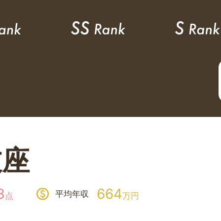
伎座
3
664
平均年収
点
万円