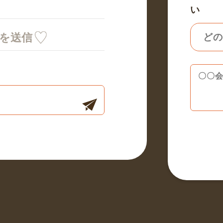
い
ミを送信