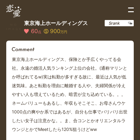
東京海上ホールディングス
Srank
60
900
点
万円
東京海上ホールディングス、保険とか手広くやってる会
社。永遠の婚活人気ランキング上位の会社。(通称マリンと
か呼ばれてるw)実は転勤が多すぎる故に、最近は人気が低
迷気味。あと転勤を理由に離婚する人や、夫婦関係が冷え
やすい人も増えているため、暗雲が立ち込めている。。。
ネームバリューもあるし、年収もそこそこ、お母さんウケ
1000点の爽やか系ではあるが、自分も仕事でバリバリ出世
したい女子は注意かな。。ま、合コンとかオリエンタルラ
ウンジとかでMeetしたら120%狙うけどww