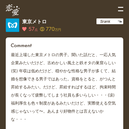
東京メトロ
Srank
57
770
点
万円
最近上場した東京メトロの男子。聞いた話だと、一応人気
企業みたいだけど、古めかしい風土と鉄オタの巣窟らしい
(笑) 年収は低めだけど、穏やかな性格な男子が多くて、結
婚を想像できる男子ではあった。資格をとると、がつんと
昇給するみたい。だけど、昇給すればするほど、拘束時間
が長くなって疲弊してしまう社員も多いらしい・・・(涙)
福利厚生も色々制度があるみたいだけど、実際使える空気
感じゃないって〜。あんまり好物件とは言えないか
な・・・