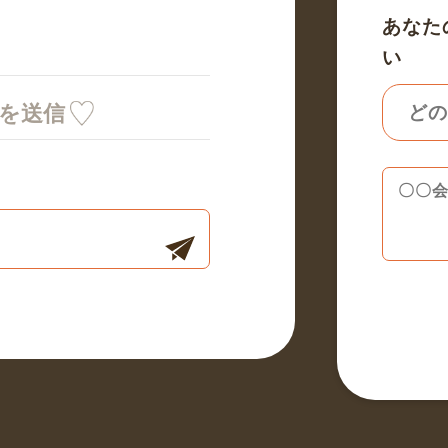
あなた
い
ミを送信