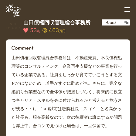
山田債権回収管理総合事務所
Arank
53
463
点
万円
山田債権回収管理総合事務所は、不動産売買、不良債権処
理等のコンサルティング、企業再生支援などの事業を行っ
ている企業である。社員をしっかり育てていこうとする文
化ではないため、若手がすぐに辞めがち。さらに、完全な
縦割り分業型なので全体像が把握しづらく、将来的に役立
つキャリア・スキルを身に付けられるかと考えると危うさ
が残る・・(。-`ω-)以前は敏腕社長！スゴイ！と名高かっ
た社長も、現在高齢なので、次の後継者は誰にするか問題
も浮上中。合コンで見つけた場合は、一旦保留で。