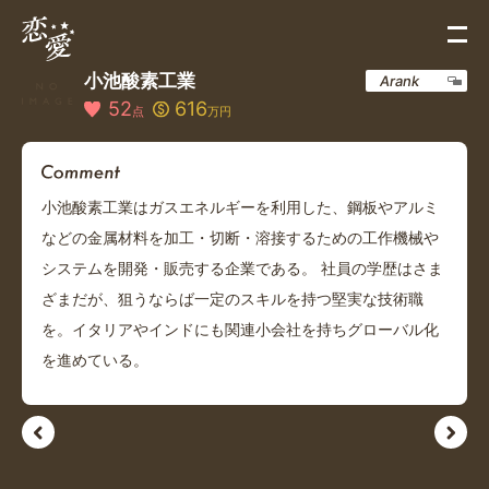
小池酸素工業
Arank
52
616
点
万円
小池酸素工業はガスエネルギーを利用した、鋼板やアルミ
などの金属材料を加工・切断・溶接するための工作機械や
システムを開発・販売する企業である。 社員の学歴はさま
ざまだが、狙うならば一定のスキルを持つ堅実な技術職
を。イタリアやインドにも関連小会社を持ちグローバル化
を進めている。