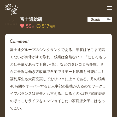
富士通総研
Srank
59
517
点
万円
富士通グループのシンクタンクである。年収はそこまで高
くないが有休がすぐ取れ、残業は全然ない！ 「むしろもっ
と仕事量があっても良い(笑)」などのタレコミも多数。さ
らに最近は働き方改革で自宅でリモート勤務も可能に…！
福利厚生も大変充実しており中々に上々である。月の残業
40時間をオーバーすると人事部の指摘が入るのでワークラ
イフバランスは完璧とも言える。ゆるくのんびり家族団欒
のほっこりライフをエンジョイしたい家庭派女子にはもっ
てこい。