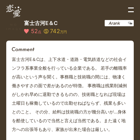
富士古河E＆C
Arank
52
742
点
万円
富士古河E＆Cは、上下水道・道路・電気鉄道などの社会イ
ンフラ系事業全般を行っている企業である。 若手の離職率
が高いという声を聞く。事務職と技術職の間には、物凄く
働きやすさの面で差があるのが特徴。 事務職は残業削減例
がしかれ早めに退勤できるものの、技術職となれば現場は
土曜日も稼働しているので出勤せねばならず、残業も多い
とのこと。 その分、給料は技術職の方が幾分高いが…身体
を酷使しているので当然と言えば当然である。また遠く地
方への出張等もあり、家族が出来た場合は厳しい。