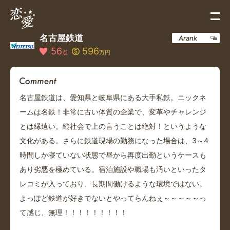
名古屋鉄道
Arank
56
596
点
万円
名古屋鉄道は、愛知県と岐阜県にある大手私鉄。ニックネ
ームは名鉄！非常に古い体質の企業で、変革やチャレンジ
とは縁遠い。縦社会で上の言うことは絶対！というような
文化がある。さらに鉄道現場の勤務になった場合は、3～4
時間しか寝ていない状態で昼から再度出勤というケースも
あり劣悪を極めている。宿泊施設や職場も汚いといったタ
レコミが入っており、長期間働けるような環境ではない。
よっぽど鉄道が好きでないとやってらんねぇ～～～～～っ
て感じ、無理！！！！！！！！！