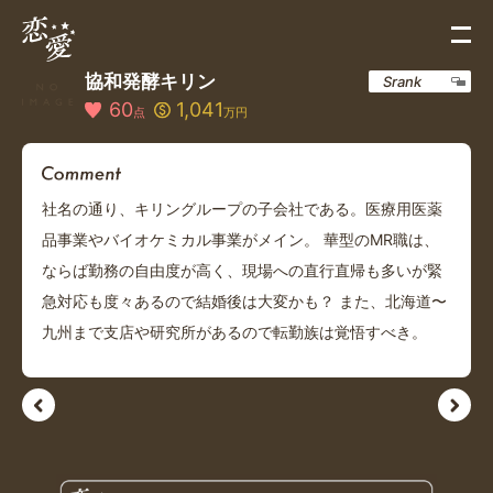
協和発酵キリン
Srank
60
1,041
点
万円
社名の通り、キリングループの子会社である。医療用医薬
品事業やバイオケミカル事業がメイン。 華型のMR職は、
ならば勤務の自由度が高く、現場への直行直帰も多いが緊
急対応も度々あるので結婚後は大変かも？ また、北海道〜
九州まで支店や研究所があるので転勤族は覚悟すべき。