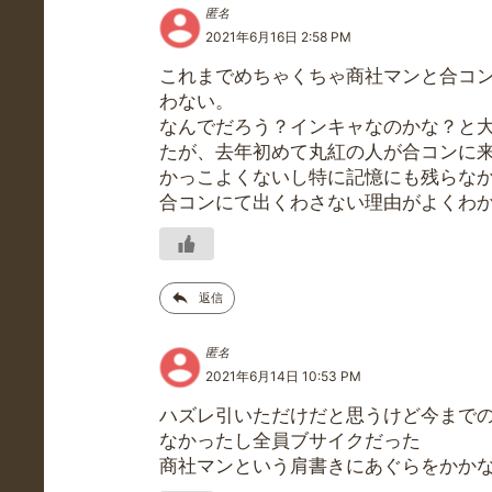
匿名
2021年6月16日 2:58 PM
これまでめちゃくちゃ商社マンと合コ
わない。
なんでだろう？インキャなのかな？と
たが、去年初めて丸紅の人が合コンに
かっこよくないし特に記憶にも残らな
合コンにて出くわさない理由がよくわ
返信
匿名
2021年6月14日 10:53 PM
ハズレ引いただけだと思うけど今まで
なかったし全員ブサイクだった
商社マンという肩書きにあぐらをかか