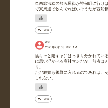
東西線沿線の飲み屋街か神保町に行け
で寮周辺で飲んでればいそうだが西船
返信
匿名
2021年7月10日 8:21 AM
陰キャと陽キャにはっきり分かれてい
に思い浮かべる商社マンだが、前者は
り。
ただ結婚も視野に入れるのであれば、
しれない。
返信