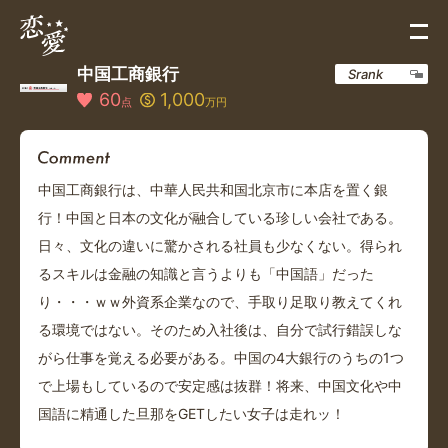
中国工商銀行
Srank
60
1,000
点
万円
中国工商銀行は、中華人民共和国北京市に本店を置く銀
行！中国と日本の文化が融合している珍しい会社である。
日々、文化の違いに驚かされる社員も少なくない。得られ
るスキルは金融の知識と言うよりも「中国語」だった
り・・・ｗｗ外資系企業なので、手取り足取り教えてくれ
る環境ではない。そのため入社後は、自分で試行錯誤しな
がら仕事を覚える必要がある。中国の4大銀行のうちの1つ
で上場もしているので安定感は抜群！将来、中国文化や中
国語に精通した旦那をGETしたい女子は走れッ！