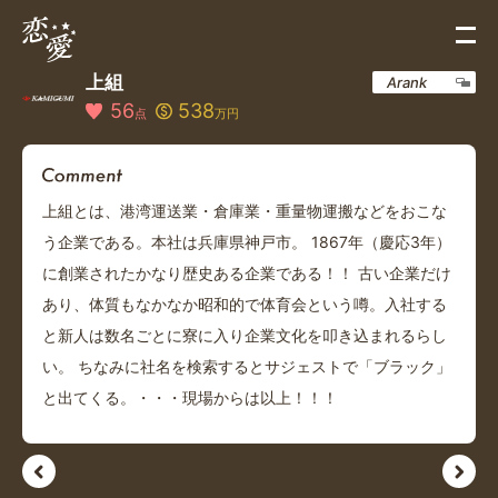
上組
Arank
56
538
点
万円
上組とは、港湾運送業・倉庫業・重量物運搬などをおこな
う企業である。本社は兵庫県神戸市。 1867年（慶応3年）
に創業されたかなり歴史ある企業である！！ 古い企業だけ
あり、体質もなかなか昭和的で体育会という噂。入社する
と新人は数名ごとに寮に入り企業文化を叩き込まれるらし
い。 ちなみに社名を検索するとサジェストで「ブラック」
と出てくる。・・・現場からは以上！！！