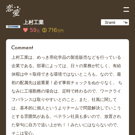
上村工業
Srank
59
716
点
万円
上村工業は、めっき用化学品の製造販売などを行っている
企業である。部署によっては、日々の業務が忙しく、有給
休暇は中々取得できる環境ではないところも。なので、最
初の配属先は超重要！必ず事前チェックをぬかりなく。 ち
なみに工場勤務の場合は、定時で終わるので、ワークライ
フバランスは取りやすいとのこと。また、社風に関して
は、基本的に個人というよりチームで問題解決していこう
とする雰囲気がある。ベテラン社員も多いので、放置され
た挙句に自力で這い上がれ！！みたいにはならないので、
そこは安心。