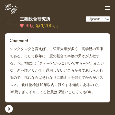
三菱総合研究所
神rank
69
1,200
点
万円
シンクタンクと言えばここ♡東大卒が多く、高学歴の宝庫
である。そして数年に一度の割合で本物の天才が入社す
る。 化け物には「きゃ～♡かっこいいですぅ～♡」みたい
な、きゃぴノリが全く通用しないどころか鼻であしらわれ
るので、挑むならばそれなりに脳ミソを鍛えてからがおス
スメ。 化け物枠は10年以内に独立する傾向にあるので、
35歳すぎてイキってる社員は深追いしなくてもOK。