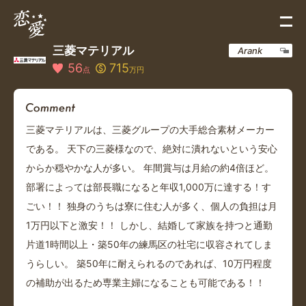
三菱マテリアル
Arank
56
715
点
万円
三菱マテリアルは、三菱グループの大手総合素材メーカー
である。 天下の三菱様なので、絶対に潰れないという安心
からか穏やかな人が多い。 年間賞与は月給の約4倍ほど。
部署によっては部長職になると年収1,000万に達する！す
ごい！！ 独身のうちは寮に住む人が多く、個人の負担は月
1万円以下と激安！！ しかし、結婚して家族を持つと通勤
片道1時間以上・築50年の練馬区の社宅に収容されてしま
うらしい。 築50年に耐えられるのであれば、10万円程度
の補助が出るため専業主婦になることも可能である！！