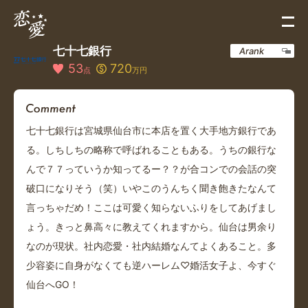
七十七銀行
Arank
53
720
点
万円
七十七銀行は宮城県仙台市に本店を置く大手地方銀行であ
る。しちしちの略称で呼ばれることもある。うちの銀行な
んで７７っていうか知ってるー？？が合コンでの会話の突
破口になりそう（笑）いやこのうんちく聞き飽きたなんて
言っちゃだめ！ここは可愛く知らないふりをしてあげまし
ょう。きっと鼻高々に教えてくれますから。仙台は男余り
なのが現状。社内恋愛・社内結婚なんてよくあること。多
少容姿に自身がなくても逆ハーレム♡婚活女子よ、今すぐ
仙台へGO！