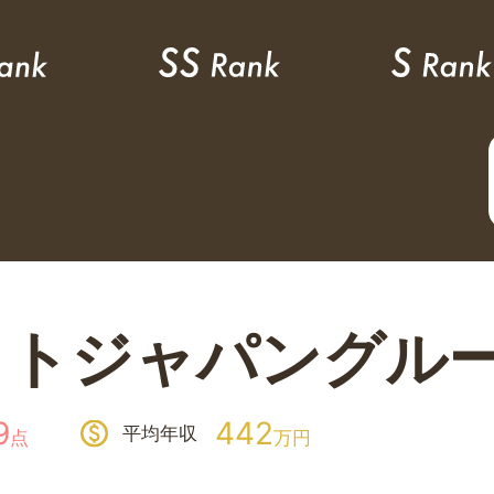
ットジャパングル
9
442
平均年収
点
万円