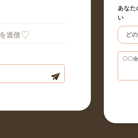
あなた
い
ミを送信