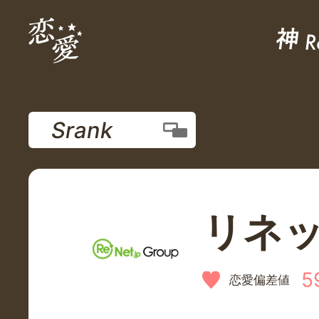
Srank
リネ
5
恋愛偏差値