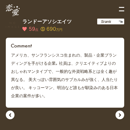
ランドーアソシエイツ
Srank
59
690
点
万円
アメリカ、サンフランシスコ生まれの、製品・企業ブラン
ディングを手がける企業｡ 社員は、クリエイティブよりの
おしゃれマンタイプで、一般的な外資戦略系とは全く趣が
異なる。 美大っぽい雰囲気のサブカルみが強く、人当たり
が良い。 キッコーマン、明治など誰もが馴染みのある日本
企業の案件が多い。