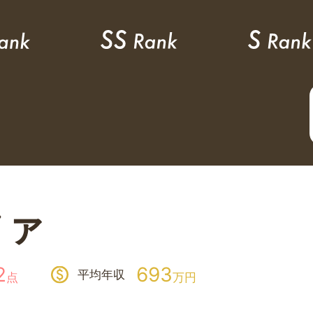
ファ
2
693
平均年収
点
万円