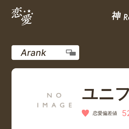
Arank
ユニ
5
恋愛偏差値