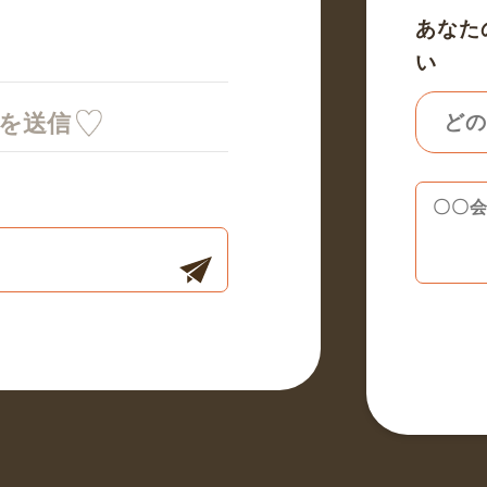
あなた
い
ミを送信