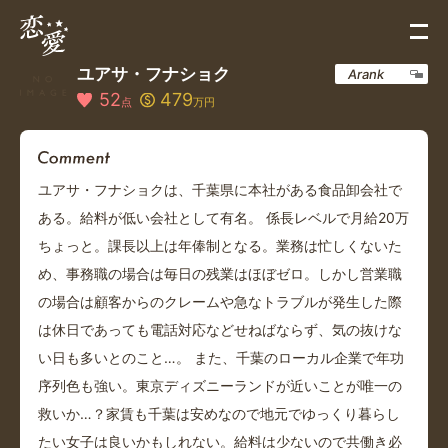
ユアサ・フナショク
Arank
52
479
点
万円
ユアサ・フナショクは、千葉県に本社がある食品卸会社で
ある。給料が低い会社として有名。 係長レベルで月給20万
ちょっと。課長以上は年俸制となる。業務は忙しくないた
め、事務職の場合は毎日の残業はほぼゼロ。しかし営業職
の場合は顧客からのクレームや急なトラブルが発生した際
は休日であっても電話対応などせねばならず、気の抜けな
い日も多いとのこと…。 また、千葉のローカル企業で年功
序列色も強い。東京ディズニーランドが近いことが唯一の
救いか…？家賃も千葉は安めなので地元でゆっくり暮らし
たい女子は良いかもしれない。給料は少ないので共働き必