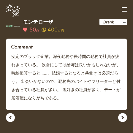
モンテローザ
Brank
50
400
点
万円
安定のブラック企業。深夜勤務や長時間の勤務で社員が疲
れきっている。 飲食にしては給与は良いかもしれないが、
時給換算すると……。結婚するとなると共働きは必須だろ
う。 出会いがないので、勤務先のバイトやフリーターと付
き合っている社員が多い。 酒好きの社員が多く、デートが
居酒屋になりがちである。