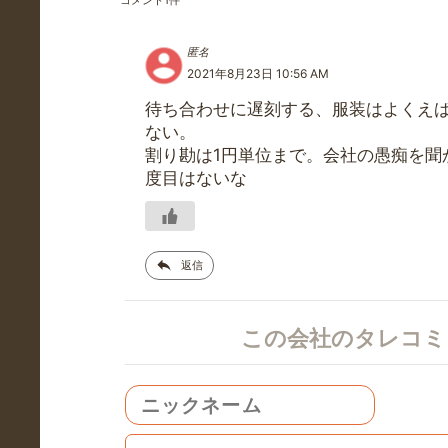
コメント
1
件
匿名
2021年8月23日 10:56 AM
待ち合わせに遅刻する、服装はよくえ
ない。
割り勘は1円単位まで。会社の愚痴を聞
度目はないな
返信
この会社のタレコ