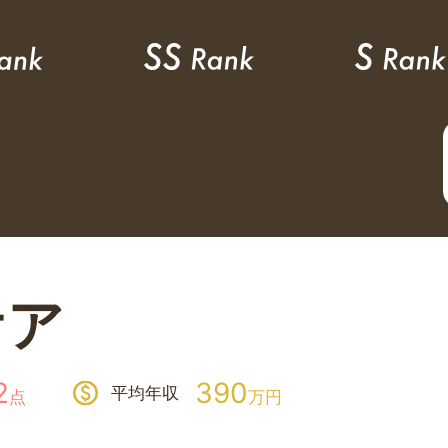
ケア
2
390
平均年収
点
万円