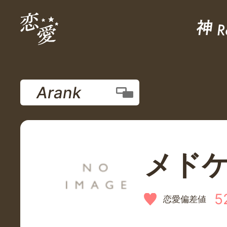
Arank
メド
5
恋愛偏差値