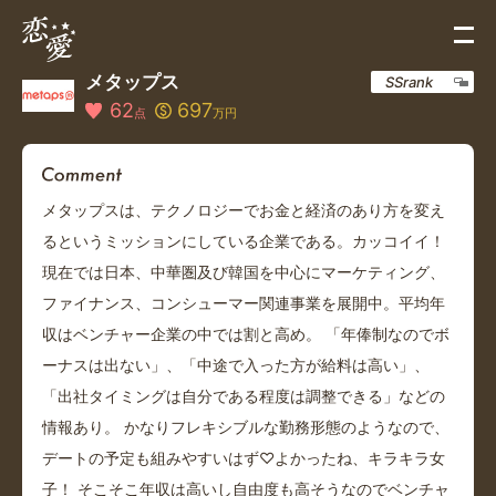
メタップス
SSrank
62
697
点
万円
メタップスは、テクノロジーでお金と経済のあり方を変え
るというミッションにしている企業である。カッコイイ！
現在では日本、中華圏及び韓国を中心にマーケティング、
ファイナンス、コンシューマー関連事業を展開中。平均年
収はベンチャー企業の中では割と高め。 「年俸制なのでボ
ーナスは出ない」、「中途で入った方が給料は高い」、
「出社タイミングは自分である程度は調整できる」などの
情報あり。 かなりフレキシブルな勤務形態のようなので、
デートの予定も組みやすいはず♡よかったね、キラキラ女
子！ そこそこ年収は高いし自由度も高そうなのでベンチャ