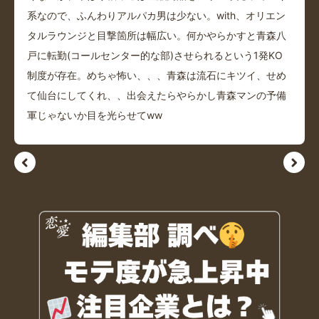
系なので、ふんわりアルパカ男は少ない。with、オリエン
タルラウンジと目撃箇所は幅広い。何かやらかすと青森八
戸に転勤(コールセンター的な部)させられるという1発KO
制度が存在。めちゃ怖い、、、青森は流石にキツイ、せめ
て仙台にしてくれ、、出会えたらやらかし青森マンの予備
軍じゃないか目を光らせてww