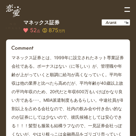
マネックス証券
Arank
52
875
点
万円
マネックス証券とは、1999年に設立されたネット専業証券
会社である。ボーナスはない（に等しい）が、管理職や年
齢が上がっていくと順調に給与が高くなっていく。平均年
収は他の業界と比べたら高めだが、平均年齢が40歳以上故
の平均年収のため、20代だと年収600万もいけばかなり良
い方である･･･。MBA派遣制度もあるらしい。中途社員が8
割以上を占める会社なので、社内の飲み会や付き合い的な
のが証券にしては少ないので、彼氏候補としては安心でき
る！！！髪型も服装も結構ラフなので、一見証券会社っぽ
くないが、やはり根っこは金融商品をゴリゴリ売っていく