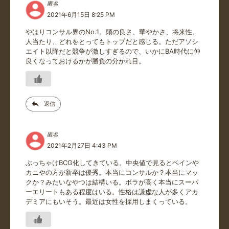
匿名
2021年6月15日 8:25 PM
やはりコンサル界のNo.1。頭の良さ、華やかさ、将来性、
人当たり、どれをとってもトップだと感じる。ただアソシ
エイト以降だと競争が激しすぎるので、いかにBA時代に仲
良くなっておけるかが勝負の分かれ目。
返信
匿名
2021年2月27日 4:43 PM
ぶっちゃけBCG化してきている。中央値で見るとベインや
カニやの方が新卒は優秀。本当にコンサルか？本当にマッ
クか？みたいなやつは結構いる。ボラが高く本当にスーパ
ーエリートもある程度はいる。性格は謙虚な人が多くアカ
デミアにもいそう。最近は女性を採用しまくっている。