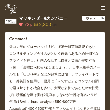
マッキンゼー&カンパニー
神rank
72
2,300
点
万円
外コン界のグローバルパリピ。ほぼ全員英語堪能であり、
コンサルティング会社の雄という自覚もあるため圧倒的な
プライドを持つ。社内の会話では自然と英語が登場する
（例：「金曜にFollow upしましょう」、日本人相手のメー
ルでも「〇〇-san」などが頻繁に登場）。プライベートで
も一部英語を使用し、語尾に「～ですと」とコンサル口調
で語り疎まれる機会も多い。大変な多忙であるため女性遊
びに積極的な層は実は2割存在しないが一部は有名パリピ。
年収はBA(business analysit) 550-800万円、
Associate(1400-1600万円)とアソシエイトになると年収は