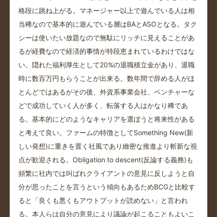
格段に跳ね上がる。マネージャー以上で遊んでいる人は相
当稀なので基本的に遊んでいる層はBAとASOとなる。タク
シーは使いたい放題なので無駄にリッチに見えることがあ
るが経費なので経済的事情が特段恵まれているわけではな
い。隠れた福利厚生として20%の退職積立金があり、退職
時に数百万円もらうことが出来る。数年間で辞める人がほ
とんどではあるがその後、外資系事業会社、ベンチャーな
どで成功していく人が多く、転落する人はかなり稀であ
る。基本的にどのようなキャリアを選ぼうと将来性がある
と考えて良い。ファームの特徴としてSomething New(新
しい発想)に重きを置く社風であり緻密な推進より斬新な視
点が歓迎される。Obligation to descent(反論する義務)も
頻繁に社内では叫ばれクライアントの意見に反しようと自
分が思ったことを言うという傾向もあるためBCGと比較す
ると「良くも悪くもアウトプットが読めない」と言われ
る。本人らは自分の意見により議論が起こることもよいこ