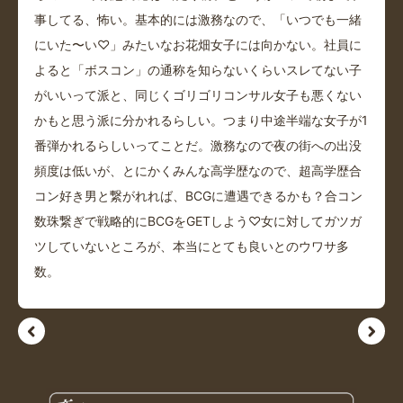
事してる、怖い。基本的には激務なので、「いつでも一緒
にいた〜い♡」みたいなお花畑女子には向かない。社員に
よると「ボスコン」の通称を知らないくらいスレてない子
がいいって派と、同じくゴリゴリコンサル女子も悪くない
かもと思う派に分かれるらしい。つまり中途半端な女子が1
番弾かれるらしいってことだ。激務なので夜の街への出没
頻度は低いが、とにかくみんな高学歴なので、超高学歴合
コン好き男と繋がれれば、BCGに遭遇できるかも？合コン
数珠繋ぎで戦略的にBCGをGETしよう♡女に対してガツガ
ツしていないところが、本当にとても良いとのウワサ多
数。