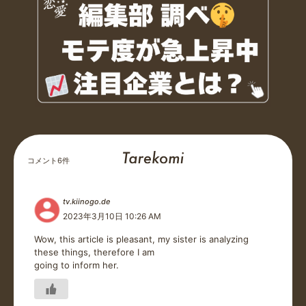
コメント
6
件
tv.kiinogo.de
2023年3月10日 10:26 AM
Wow, this article is pleasant, my sister is analyzing
these things, therefore I am
going to inform her.