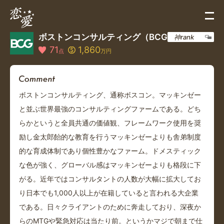
ボストンコンサルティング（BCG）
神rank
71
1,860
点
万円
ボストンコンサルティング、通称ボスコン。マッキンゼー
と並ぶ世界最強のコンサルティングファームである。どち
らかというと全員共通の価値観、フレームワーク使用を奨
励し金太郎飴的な教育を行うマッキンゼーよりも舎弟制度
的な育成体制であり個性豊かなファーム。ドメスティック
な色が強く、グローバル感はマッキンゼーよりも格段に下
がる。近年ではコンサルタントの人数が大幅に拡大してお
り日本でも1,000人以上が在籍していると言われる大企業
である。日々クライアントのために奔走しており、深夜か
らのMTGや緊急対応は当たり前。というかマジで朝まで仕