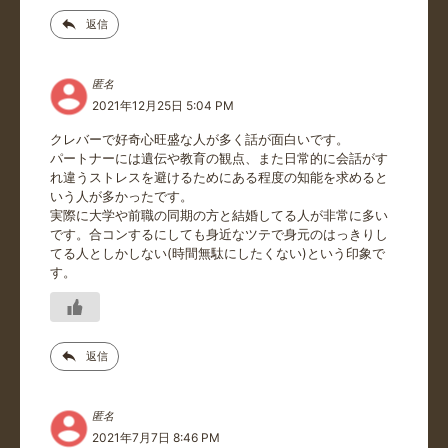
返信
匿名
2021年12月25日 5:04 PM
クレバーで好奇心旺盛な人が多く話が面白いです。
パートナーには遺伝や教育の観点、また日常的に会話がす
れ違うストレスを避けるためにある程度の知能を求めると
いう人が多かったです。
実際に大学や前職の同期の方と結婚してる人が非常に多い
です。合コンするにしても身近なツテで身元のはっきりし
てる人としかしない(時間無駄にしたくない)という印象で
す。
返信
匿名
2021年7月7日 8:46 PM