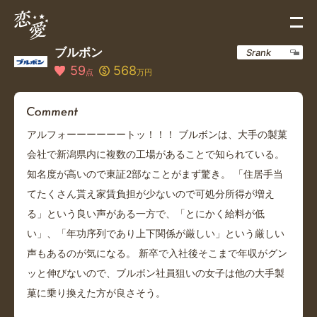
ブルボン
Srank
59
568
点
万円
アルフォーーーーーートッ！！！ ブルボンは、大手の製菓
会社で新潟県内に複数の工場があることで知られている。
知名度が高いので東証2部なことがまず驚き。 「住居手当
てたくさん貰え家賃負担が少ないので可処分所得が増え
る」という良い声がある一方で、「とにかく給料が低
い」、「年功序列であり上下関係が厳しい」という厳しい
声もあるのが気になる。 新卒で入社後そこまで年収がグン
ッと伸びないので、ブルボン社員狙いの女子は他の大手製
菓に乗り換えた方が良さそう。