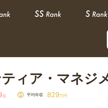
ンティア・マネジ
9
829
平均年収
点
万円