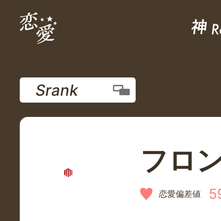
Srank
フロ
5
恋愛偏差値