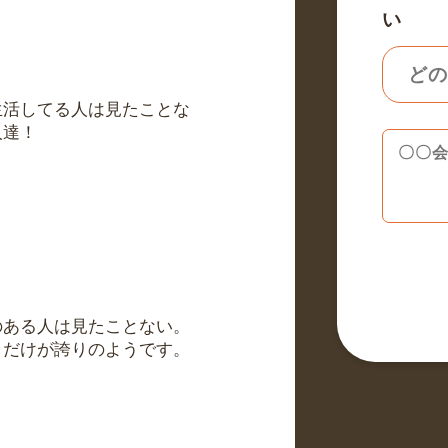
い
生活してる人は見たことな
人達！
のある人は見たことない。
とだけが誇りのようです。