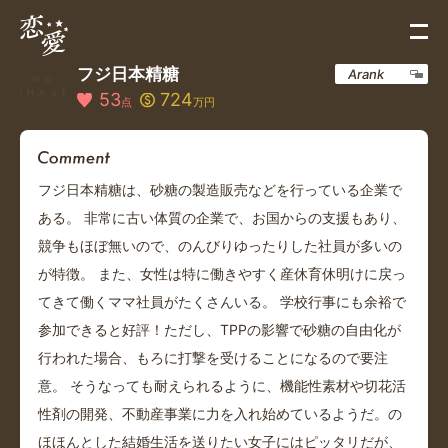
フジ日本精糖
Arank
53
724
点
万円
フジ日本精糖は、砂糖の製造販売などを行っている企業で
ある。 非常に古い体質の企業で、お国からの支援もあり、
競争もほぼ無いので、のんびりゆったりした社員が多いの
が特徴。 また、女性は特に働きやすく産休育休明けに戻っ
てきて働くママ社員がたくさんいる。 学校行事にも余裕で
参加できると好評！ただし、TPPの影響で砂糖の自由化が
行われた場合、もろに打撃を受けることになるので要注
意。 そうなっても耐えられるように、機能性素材や切花活
性剤の開発、不動産事業に力を入れ始めているようだ。の
ほほんとした結婚生活を送りたい女子にはピッタリだが、