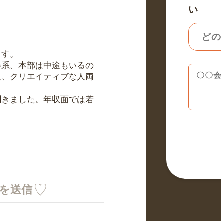
い
ます。
会系、本部は中途もいるの
人、クリエイティブな人両
聞きました。年収面では若
ミを送信