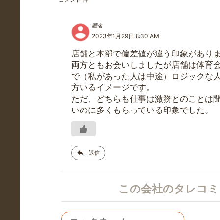
コメント
1
件
匿名
2023年1月29日 8:30 AM
店舗と本部で偏差値が違う印象があり
両方ともお会いしましたが店舗は体育
で（私があった人は中途）ロジックな
方いるイメージです。
ただ、どちらも仕事は激務とのことは
いのに多くもらっている印象でした。
返信
この会社のタレコ