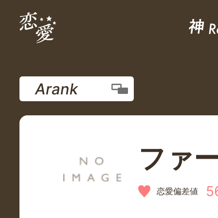
Arank
ファ
5
恋愛偏差値