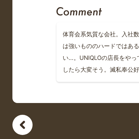
体育会系気質な会社。入社
は強いもののハードではあ
い…。UNIQLOの店長を
したら大変そう。滅私奉公