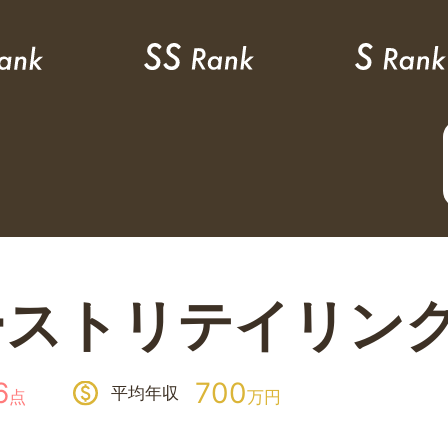
ーストリテイリン
6
700
平均年収
点
万円