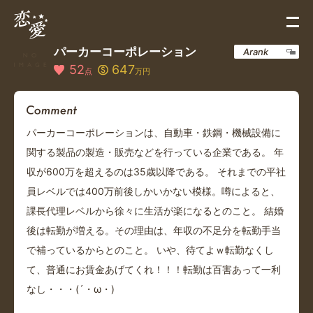
パーカーコーポレーション
Arank
52
647
点
万円
パーカーコーポレーションは、自動車・鉄鋼・機械設備に
関する製品の製造・販売などを行っている企業である。 年
収が600万を超えるのは35歳以降である。 それまでの平社
員レベルでは400万前後しかいかない模様。噂によると、
課長代理レベルから徐々に生活が楽になるとのこと。 結婚
後は転勤が増える。その理由は、年収の不足分を転勤手当
で補っているからとのこと。 いや、待てよｗ転勤なくし
て、普通にお賃金あげてくれ！！！転勤は百害あって一利
なし・・・(´・ω・)