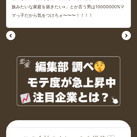
族みたいな家庭を築きたい⭐︎」とか言う男は10000000%マ
マっ子だから気をつけろォ〜〜〜！！！！