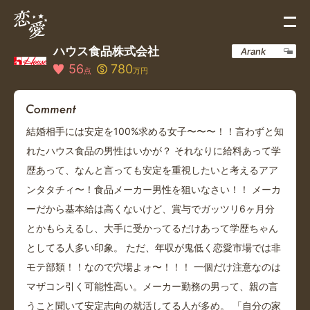
ハウス食品株式会社
Arank
56
780
点
万円
結婚相手には安定を100%求める女子〜〜〜！！言わずと知
れたハウス食品の男性はいかが？ それなりに給料あって学
歴あって、なんと言っても安定を重視したいと考えるアア
ンタタチィ〜！食品メーカー男性を狙いなさい！！ メーカ
ーだから基本給は高くないけど、賞与でガッツリ6ヶ月分
とかもらえるし、大手に受かってるだけあって学歴ちゃん
としてる人多い印象。 ただ、年収が鬼低く恋愛市場では非
モテ部類！！なので穴場よォ〜！！！ 一個だけ注意なのは
マザコン引く可能性高い。メーカー勤務の男って、親の言
うこと聞いて安定志向の就活してる人が多め。 「自分の家